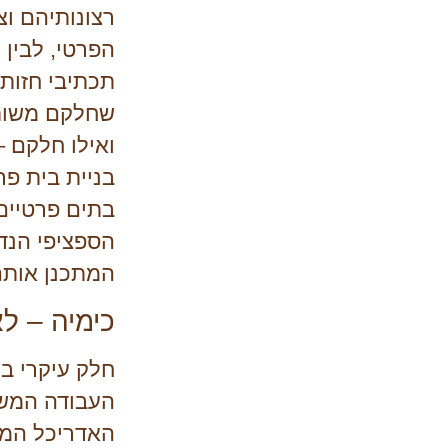
רצונותיהם ו
הפרטי, לבין ח
תכתיבי חזות 
שחלקם משותפ
ואילו חלקם – 
בניית בית פר
בתים פרטיים
הספציפי הנד
המתכנן אותם
כימיה – ל
חלק עיקרי בת
העבודה המש
האדריכל המת