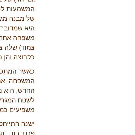
המשמעות לכך
של מבנה מגור
היא שמדובר 
משפחה אחת ב
צמוד) שלה צר
כקבוצה והן כ
כאשר המתכנן
המשפחה ואת 
החדש, הוא נ
לשטח המגרש 
משפיעים כמוב
ישנה התייחסו
פרטי בודד ול